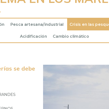
ión
Pesca artesana/industrial
Crisis en las pesqu
Acidificación
Cambio climático
erías se debe
GRANDES
IERNOS