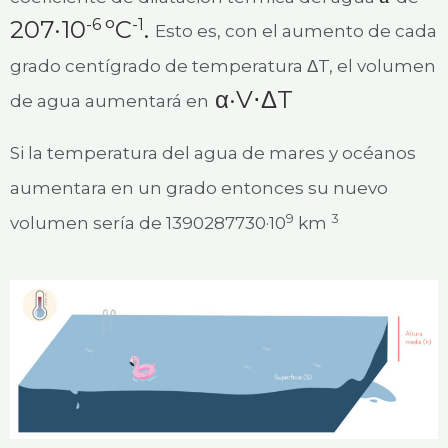
207·10
ºC
.
-6
-1
Esto es, con el aumento de cada
grado centígrado de temperatura ΔT, el volumen
α·V⋅ΔT
de agua aumentará en
Si la temperatura del agua de mares y océanos
aumentara en un grado entonces su nuevo
9
3
volumen sería de 1390287730·10
km