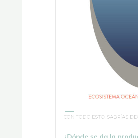
CON TODO ESTO, SABRÍAS DE
¿Dónde se da la produc