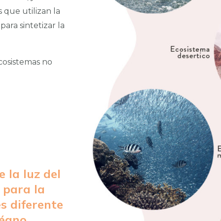
 que utilizan la
ara sintetizar la
ecosistemas no
 la luz del
s para la
s diferente
éano.​