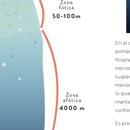
En el 
primar
fitopl
micros
suspen
menos 
lo que
mante
confo
Es pre