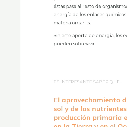
éstas pasa al resto de organismos
energía de los enlaces químicos p
materia orgánica.
Sin este aporte de energía, los 
pueden sobrevivir.
ES INTERESANTE SABER QUE…
El aprovechamiento de
sol y de los nutriente
producción primaria e
en la Tierra y en el Oc