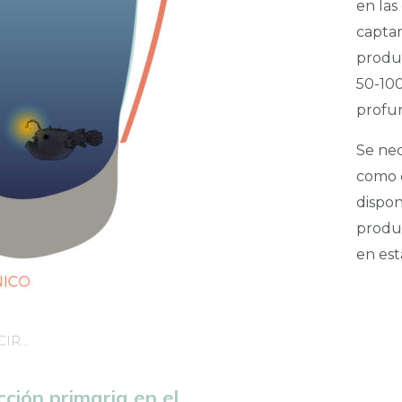
en las
captar
produc
50-100
profu
Se nec
como e
dispon
produc
en est
CIR…
ción primaria en el