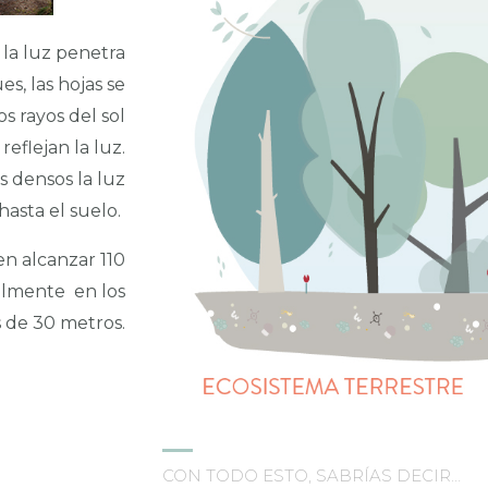
 la luz penetra
es, las hojas se
s rayos del sol
eflejan la luz.
s densos la luz
 hasta el suelo.
n alcanzar 110
almente en los
 de 30 metros.
CON TODO ESTO, SABRÍAS DECIR…