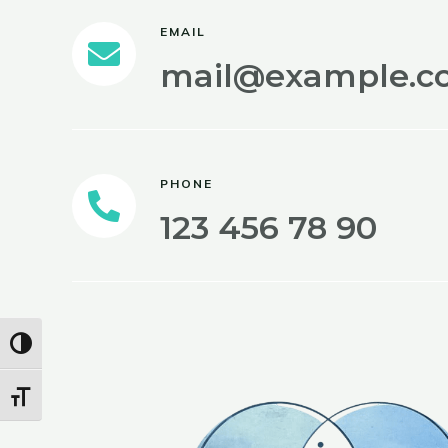
EMAIL
mail@example.c
PHONE
123 456 78 90
Toggle High Contrast
Toggle Font Size