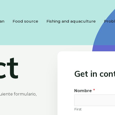
ean
Food source
Fishing and aquaculture
Probl
ct
Get in con
Nombre
*
uiente formulario,
First